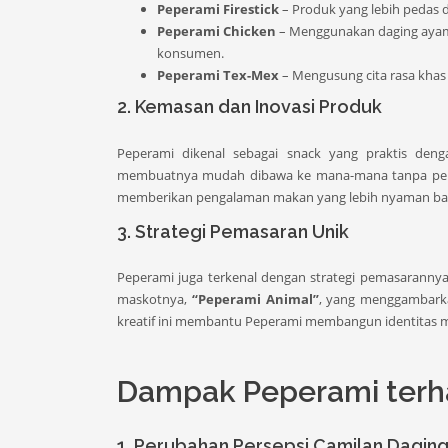
Peperami Firestick
– Produk yang lebih pedas d
Peperami Chicken
– Menggunakan daging ayam s
konsumen.
Peperami Tex-Mex
– Mengusung cita rasa khas
2. Kemasan dan Inovasi Produk
Peperami dikenal sebagai snack yang praktis den
membuatnya mudah dibawa ke mana-mana tanpa perlu
memberikan pengalaman makan yang lebih nyaman bagi 
3. Strategi Pemasaran Unik
Peperami juga terkenal dengan strategi pemasarannya 
maskotnya,
“Peperami Animal”
, yang menggambarka
kreatif ini membantu Peperami membangun identitas me
Dampak Peperami terha
1. Perubahan Persepsi Camilan Dagin