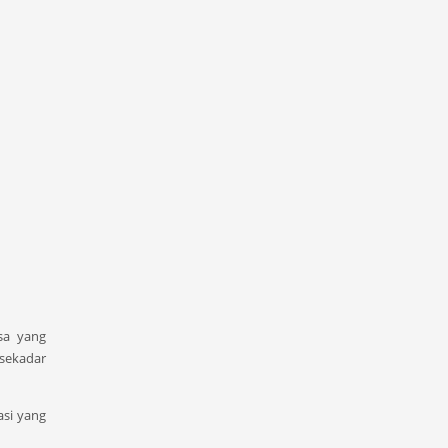
sa yang
 sekadar
asi yang