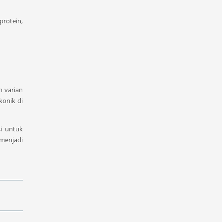
protein,
m varian
konik di
i untuk
menjadi