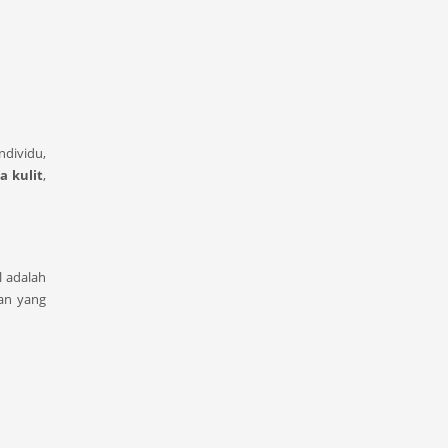
dividu,
a kulit
,
l adalah
lan yang