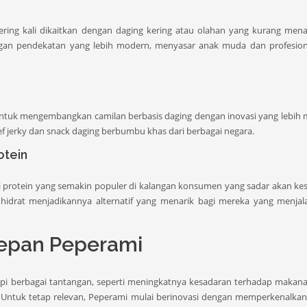
ring kali dikaitkan dengan daging kering atau olahan yang kurang mena
ngan pendekatan yang lebih modern, menyasar anak muda dan profesion
tuk mengembangkan camilan berbasis daging dengan inovasi yang lebih 
f jerky dan snack daging berbumbu khas dari berbagai negara.
otein
i protein yang semakin populer di kalangan konsumen yang sadar akan ke
idrat menjadikannya alternatif yang menarik bagi mereka yang menjala
epan Peperami
pi berbagai tantangan, seperti meningkatnya kesadaran terhadap makan
. Untuk tetap relevan, Peperami mulai berinovasi dengan memperkenalka