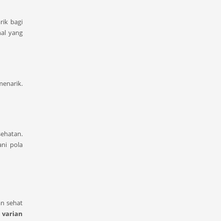
rik bagi
al yang
menarik.
sehatan.
ni pola
an sehat
n
varian