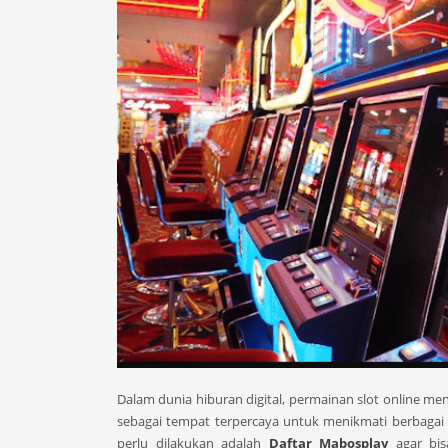
Dalam dunia hiburan digital, permainan slot online men
sebagai tempat terpercaya untuk menikmati berbagai 
perlu dilakukan adalah
Daftar Mabosplay
agar bi