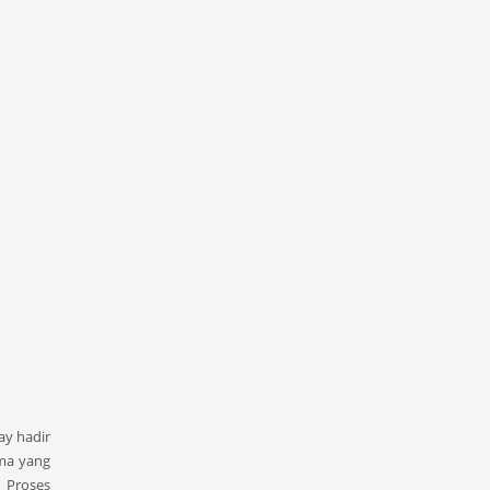
ay hadir
ama yang
 Proses