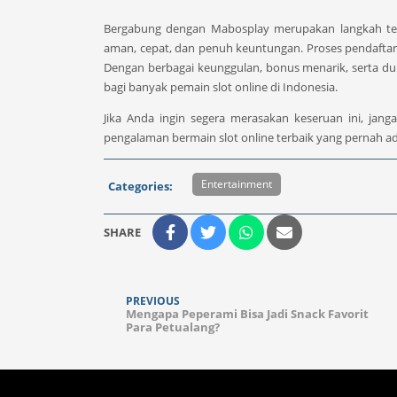
Bergabung dengan Mabosplay merupakan langkah tep
aman, cepat, dan penuh keuntungan. Proses pendafta
Dengan berbagai keunggulan, bonus menarik, serta du
bagi banyak pemain slot online di Indonesia.
Jika Anda ingin segera merasakan keseruan ini, ja
pengalaman bermain slot online terbaik yang pernah ad
Entertainment
Categories:
SHARE
Previous
Post
PREVIOUS
Post
Mengapa Peperami Bisa Jadi Snack Favorit
Para Petualang?
navigation