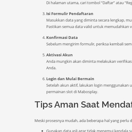
Di halaman utama, cari tombol “Daftar” atau “Regi
Isi Formulir Pendaftaran
Masukkan data yang diminta secara lengkap, mula
Pastikan semua data valid untuk memudahkan ver
Konfirmasi Data
Sebelum mengirim formulir, periksa kembali semua
Aktivasi Akun
Anda mungkin akan diminta melakukan verifikasi 
Anda.
Login dan Mulai Bermain
Setelah akun aktif, lakukan login menggunakan 
permainan slot di Mabosplay.
Tips Aman Saat Mendaf
Meski prosesnya mudah, ada beberapa hal yang perlu d
Gunakan data asli agar tidak menemui kendala sa