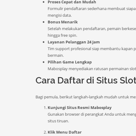
Proses Cepat dan Mudah
Formulir pendaftaran sederhana membuat siapa 
mengisi data.
Bonus Menarik
Setelah melakukan pendaftaran, pemain berkes
hingga free spin.
Layanan Pelanggan 24 Jam
Tim support profesional siap membantu kapan 
bermain.
Pilihan Game Lengkap
Mabosplay menyediakan ratusan permainan slot 
Cara Daftar di Situs Sl
Bagi pemula, berikut langkah-langkah mudah untuk mend
Kunjungi Situs Resmi Mabosplay
Gunakan browser di perangkat Anda untuk mengak
situs tiruan.
Klik Menu Daftar