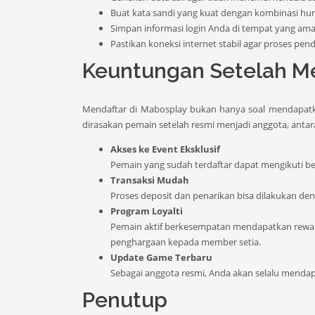
Buat kata sandi yang kuat dengan kombinasi huru
Simpan informasi login Anda di tempat yang am
Pastikan koneksi internet stabil agar proses pen
Keuntungan Setelah M
Mendaftar di Mabosplay bukan hanya soal mendapatk
dirasakan pemain setelah resmi menjadi anggota, antara
Akses ke Event Eksklusif
Pemain yang sudah terdaftar dapat mengikuti b
Transaksi Mudah
Proses deposit dan penarikan bisa dilakukan de
Program Loyalti
Pemain aktif berkesempatan mendapatkan rewar
penghargaan kepada member setia.
Update Game Terbaru
Sebagai anggota resmi, Anda akan selalu mendapa
Penutup