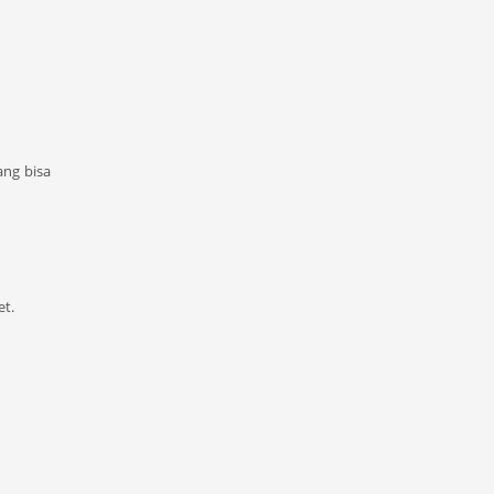
ng bisa
et.